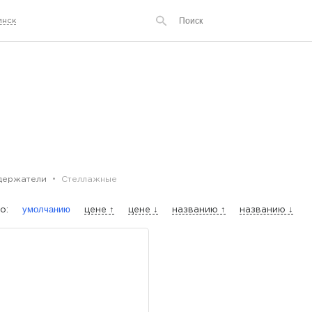
инск
держатели
Стеллажные
умолчанию
о:
цене ↑
цене ↓
названию ↑
названию ↓